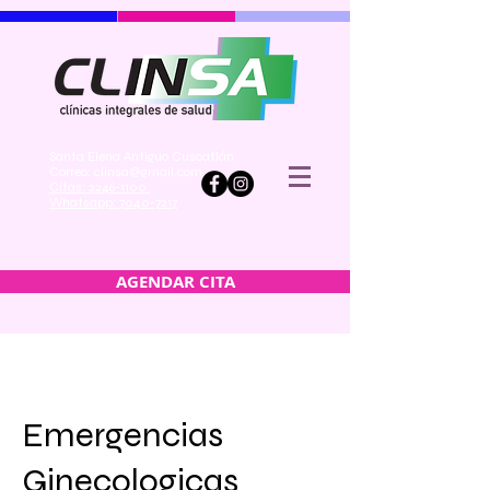
Santa Elena Antiguo Cuscatlán
Correo:
clinsa@gmail.com
Citas: 2246-1100
Whatsapp: 7040-7217
AGENDAR CITA
Emergencias
Ginecologicas